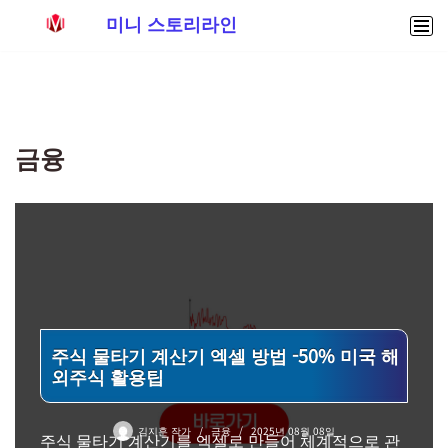
미니 스토리라인
콘
텐
츠
로
금융
건
너
뛰
기
주식 물타기 계산기 엑셀 방법 -50% 미국 해
외주식 활용팁
김지훈 작가
금융
2025년 08월 08일
주식 물타기 계산기를 엑셀로 만들어 체계적으로 관