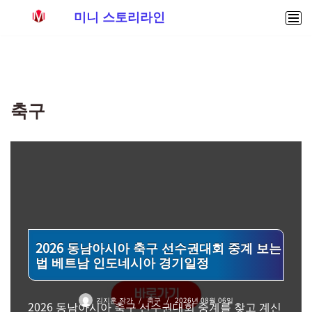
미니 스토리라인
콘
텐
츠
로
축구
건
너
뛰
기
2026 동남아시아 축구 선수권대회 중계 보는
법 베트남 인도네시아 경기일정
김지훈 작가
축구
2026년 08월 06일
2026 동남아시아 축구 선수권대회 중계를 찾고 계신