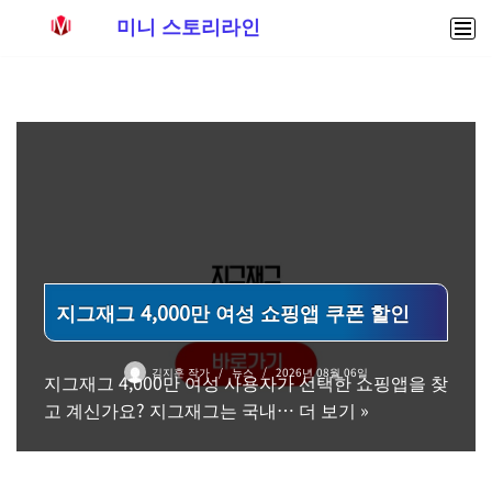
미니 스토리라인
콘
텐
츠
로
건
너
뛰
기
지그재그 4,000만 여성 쇼핑앱 쿠폰 할인
김지훈 작가
뉴스
2026년 08월 06일
지그재그 4,000만 여성 사용자가 선택한 쇼핑앱을 찾
고 계신가요? 지그재그는 국내…
더 보기 »