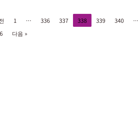
이전
1
…
336
337
338
339
340
6
다음 »