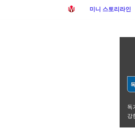
미니 스토리라인
콘
텐
츠
로
건
너
뛰
기
독
강