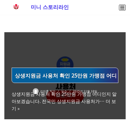
미니 스토리라인
콘
텐
츠
로
건
너
뛰
기
상생지원금 사용처 확인 25만원 가맹점 어디
김지훈 작가
뉴스
2025년 11월 18일
상생지원금 사용처 확인 25만원 가맹점 어디인지 알
아보겠습니다. 전국민 상생지원금 사용처가…
더 보
기 »