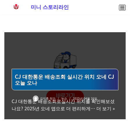
미니 스토리라인
콘
텐
츠
로
건
너
뛰
기
CJ 대한통운 배송조회 실시간 위치 오네 CJ
오늘 오나
김지훈 작가
뉴스
2025년 04월 26일
CJ 대한통운 배송조회로실시간 위치를 확인해보셨
나요? 2025년 오네 앱으로 더 편리하게…
더 보기 »