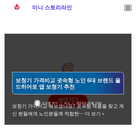
미니 스토리라인
콘
텐
츠
로
건
너
뛰
기
보청기 가격비교 귓속형 노인 6대 브랜드 올
드히어로 앱 보청기 추천
김지훈 작가
뉴스
2025년 05월 29일
보청기 가격비교 해보셨나요? 귓속형 제품을 찾고 계
신 분들에게 노인분들께 적합한…
더 보기 »