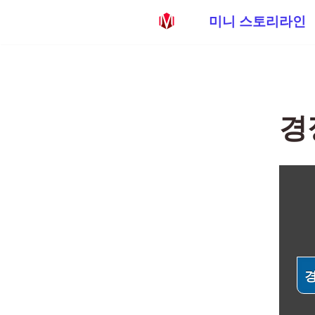
미니 스토리라인
콘
텐
츠
로
경
건
너
뛰
기
경