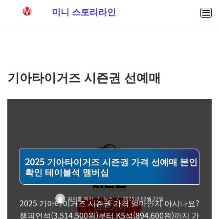
미니 스토리라인
콘
텐
츠
로
기아타이거즈 시즌권 선예매
건
너
뛰
기
2025 기아타이거즈 시즌권 가격 선예매 본인
확인 테이블석 멤버십
김지훈 작가
뉴스
2025년 02월 21일
2025 기아타이거즈 시즌권 가격 얼마인지 아시나요?
챔피언석(3,514,500원)부터 K5석(894,600원)까지 가