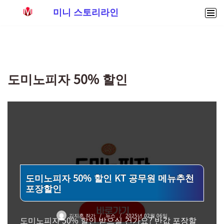
미니 스토리라인
콘
텐
츠
로
도미노피자 50% 할인
건
너
뛰
기
도미노피자 50% 할인 KT 공무원 메뉴추천
포장할인
김지훈 작가
뉴스
2025년 02월 06일
도미노피자 50% 할인 받으실 건가요? 반값 포장할