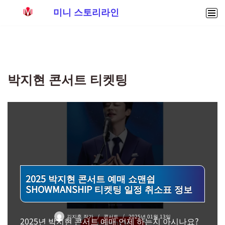
미니 스토리라인
콘
텐
츠
로
박지현 콘서트 티켓팅
건
너
뛰
기
2025 박지현 콘서트 예매 쇼맨쉽
SHOWMANSHIP 티켓팅 일정 취소표 정보
김지훈 작가
콘서트
2025년 01월 13일
2025년 박지현 콘서트 예매 언제 하는지 아시나요?