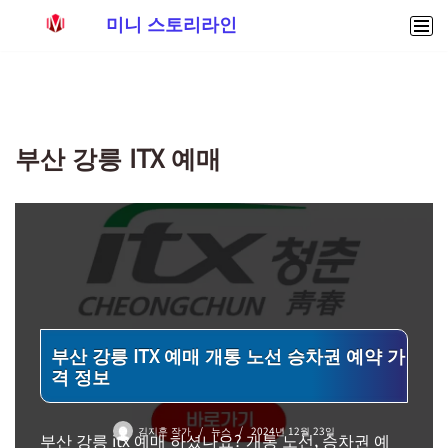
미니 스토리라인
콘
텐
츠
로
부산 강릉 ITX 예매
건
너
뛰
기
부산 강릉 ITX 예매 개통 노선 승차권 예약 가
격 정보
김지훈 작가
뉴스
2024년 12월 23일
부산 강릉 itx 예매 하셨나요? 개통 노선, 승차권 예