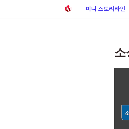
미니 스토리라인
콘
텐
츠
로
소
건
너
뛰
기
소