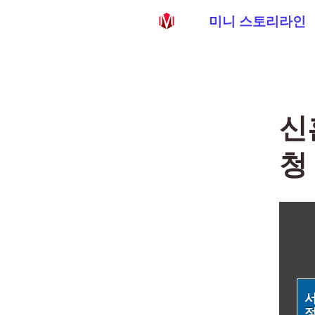
미니 스토리라인
콘
텐
츠
로
신
건
너
청
뛰
기
서