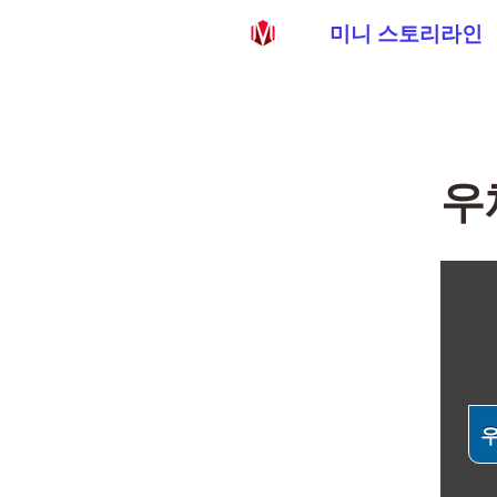
미니 스토리라인
콘
텐
츠
로
우
건
너
뛰
기