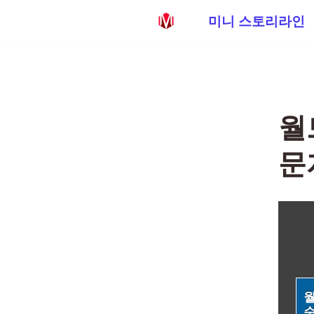
미니 스토리라인
콘
텐
츠
로
월
건
너
문
뛰
기
월