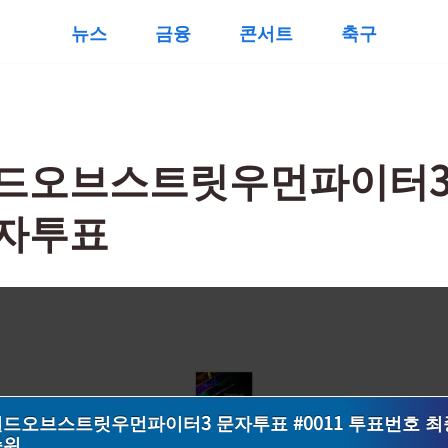
뉴스
금융
콘서트
축구
드오브스트릿우먼파이터
자투표
드오브스트릿우먼파이터3 문자투표 #0011 투표번호 최
순위