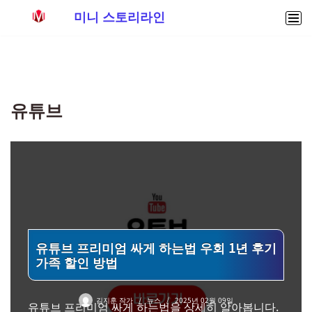
미니 스토리라인
콘
텐
츠
로
유튜브
건
너
뛰
기
유튜브 프리미엄 싸게 하는법 우회 1년 후기
가족 할인 방법
김지훈 작가
뉴스
2025년 02월 09일
유튜브 프리미엄 싸게 하는법을 상세히 알아봅니다.