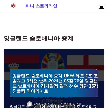
미니 스토리라인
콘
텐
츠
로
잉글랜드 슬로베니아 중계
건
너
뛰
기
잉글랜드 슬로베니아 중계 UEFA 유로 C조 조
별리그 3차전 순위 2024년 06월 26일 잉글랜
드 슬로베니아 경기일정 결과 선수 명단 16강
진출팀 하이라이트
김지훈 작가
축구
2024년 06월 14일
잉글랜드 슬로베니아 중계 UEFA 유로 C조 조별리그