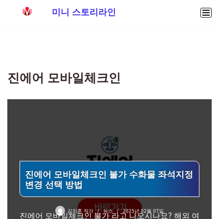
미니 스토리라인
콘
텐
츠
로
진에어 모바일체크인
건
너
뛰
기
진에어 모바일체크인 불가 수화물 좌석지정
변경 선택 방법
김지훈 작가
뉴스
2025년 02월 07일
진에어 모바일체크인 불가 라고 나오시나요? 해외 여