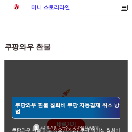
미니 스토리라인
콘
텐
츠
로
쿠팡와우 환불
건
너
뛰
기
쿠팡와우 환불 월회비 쿠팡 자동결제 취소 방
법
김지훈 작가
뉴스
2025년 12월 02일
쿠팡와우 환불 하고 싶으신가요? 쿠팡 멤버십 월회비