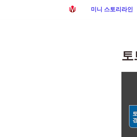
미니 스토리라인
콘
텐
츠
로
토
건
너
뛰
기
토