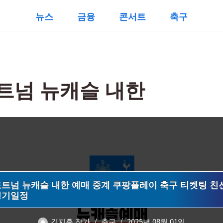
뉴스
금융
콘서트
축구
트넘 뉴캐슬 내한
트넘 뉴캐슬 내한 예매 중계 쿠팡플레이 축구 티켓팅 친
경기일정
김지훈 작가
축구
2025년 08월 01일