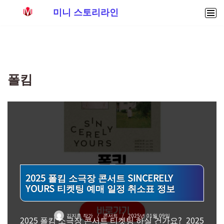
미니 스토리라인
콘
텐
츠
로
폴킴
건
너
뛰
기
2025 폴킴 소극장 콘서트 SINCERELY
YOURS 티켓팅 예매 일정 취소표 정보
김지훈 작가
콘서트
2025년 01월 09일
2025 폴킴 소극장 콘서트 티켓팅 하실 건가요? 2025