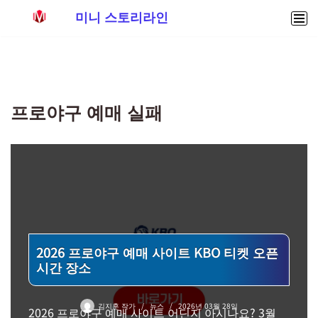
미니 스토리라인
콘
텐
츠
로
프로야구 예매 실패
건
너
뛰
기
2026 프로야구 예매 사이트 KBO 티켓 오픈
시간 장소
김지훈 작가
뉴스
2026년 03월 28일
2026 프로야구 예매 사이트 어딘지 아시나요? 3월