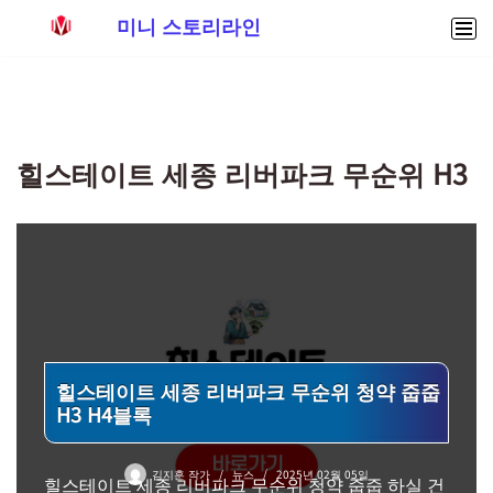
미니 스토리라인
콘
텐
츠
로
힐스테이트 세종 리버파크 무순위 H3
건
너
뛰
기
힐스테이트 세종 리버파크 무순위 청약 줍줍
H3 H4블록
김지훈 작가
뉴스
2025년 02월 05일
힐스테이트 세종 리버파크 무순위 청약 줍줍 하실 건