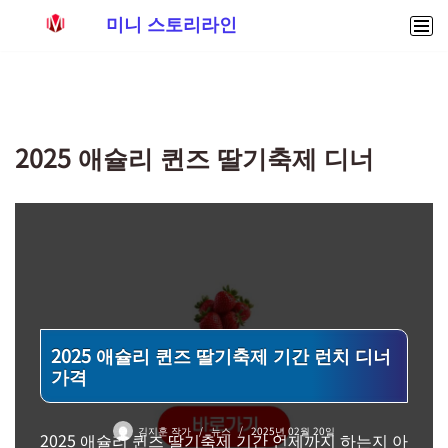
미니 스토리라인
콘
텐
츠
로
2025 애슐리 퀸즈 딸기축제 디너
건
너
뛰
기
2025 애슐리 퀸즈 딸기축제 기간 런치 디너
가격
김지훈 작가
뉴스
2025년 02월 20일
2025 애슐리 퀸즈 딸기축제 기간 언제까지 하는지 아