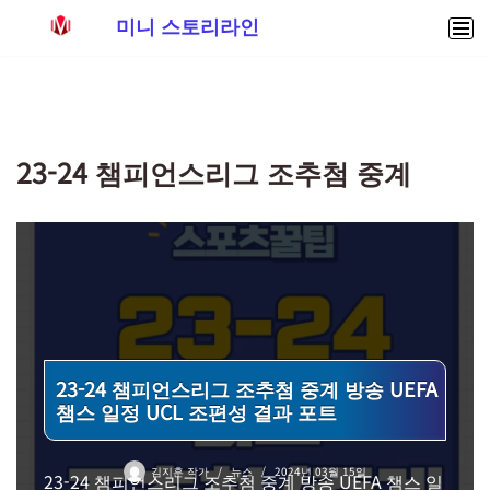
미니 스토리라인
콘
텐
츠
로
23-24 챔피언스리그 조추첨 중계
건
너
뛰
기
23-24 챔피언스리그 조추첨 중계 방송 UEFA
챔스 일정 UCL 조편성 결과 포트
김지훈 작가
뉴스
2024년 03월 15일
23-24 챔피언스리그 조추첨 중계 방송 UEFA 챔스 일