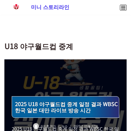
미니 스토리라인
콘
텐
츠
로
U18 야구월드컵 중계
건
너
뛰
기
2025 U18 야구월드컵 중계 일정 결과 WBSC
한국 일본 대만 라이브 방송 시간
김지훈 작가
뉴스
2025년 09월 07일
2025 U18 야구월드컵 중계 일정 결과 WBSC 한국 일