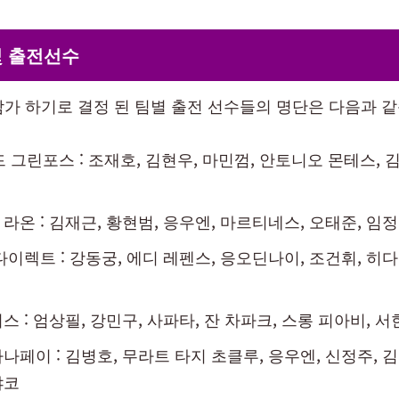
및 출전선수
 참가 하기로 결정 된 팀별 출전 선수들의 명단은 다음과 
 그린포스 : 조재호, 김현우, 마민껌, 안토니오 몬테스, 김
라온 : 김재근, 황현범, 응우엔, 마르티네스, 오태준, 임
다이렉트 : 강동궁, 에디 레펜스, 응오딘나이, 조건휘, 히다
스 : 엄상필, 강민구, 사파타, 잔 차파크, 스롱 피아비, 서
나페이 : 김병호, 무라트 타지 초클루, 응우엔, 신정주, 김
야코