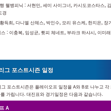
 웰뱅피닉 : 서현민, 세미 사이그너, 카시도코스타스, 김
도경
: 황득희, 다니엘 산체스, 박인수, 모리 유스케, 한지은, 장
스 : 이충복, 임성균, 륏피 체네트, 부라크 하샤시, 이미래
팀리그 포스트시즌 일정
팀리그 포스트시즌은 플레이오프 일정을 A와 B로 나누고 각 
를 가립니다. 대진표와 경기일정은 다음과 같습니다.
프 A