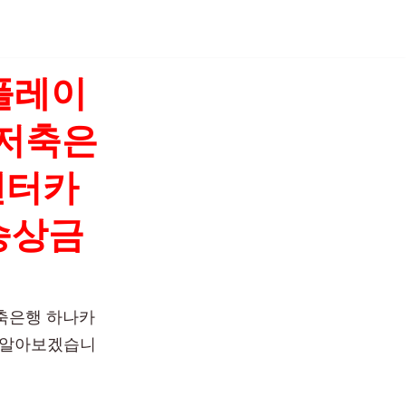
플레이
컴저축은
렌터카
승상금
저축은행 하나카
해 알아보겠습니