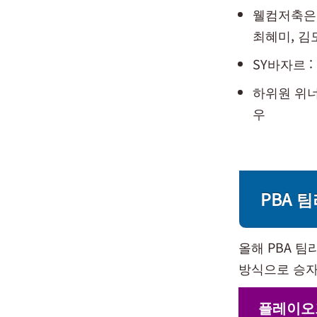
웰컴저축은행
최혜미, 김
SY바자르 
하위원 위너
우
PBA 
올해 PBA 
방식으로 승자
플레이오