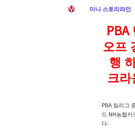
미니 스토리라인
콘
PB
텐
츠
오프 
로
건
행 
너
뛰
크라
기
PBA 팀리그 
드 NH농협카
다.