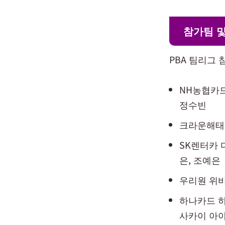
참가팀 
PBA 팀리그
NH농협카드
정수빈
크라운해태 
SK렌터카 
은, 조예은
우리원 위비
하나카드 하
사카이 아