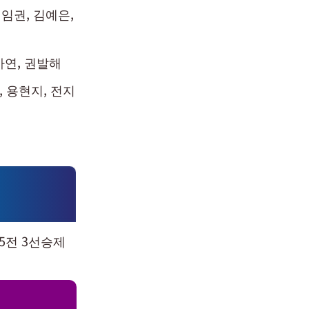
임권, 김예은,
가연, 권발해
, 용현지, 전지
5전 3선승제