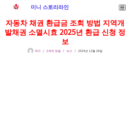
미니 스토리라인
콘
자동차 채권 환급금 조회 방법 지역개
텐
발채권 소멸시효 2025년 환급 신청 정
츠
로
보
건
너
작가
2개의 댓글
뉴스
2024년 12월 28일
뛰
기