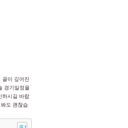
 골이 깊어진
아솔 경기일정을
확인하시길 바랍
겨봐도 괜찮습