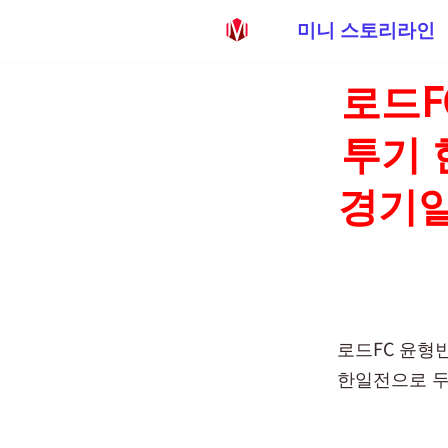
미니 스토리라인
콘
로드F
텐
츠
투기 
로
건
경기일
너
뛰
기
로드FC 윤형
한일전으로 두