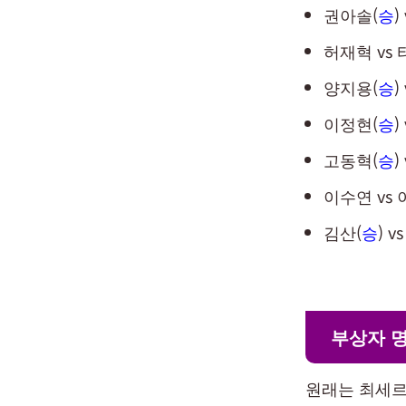
권아솔(
승
)
​허재혁 vs
양지용(
승
)
​이정현(
승
)
고동혁(
승
)
이수연 vs 
김산(
승
) 
부상자 
원래는 최세르