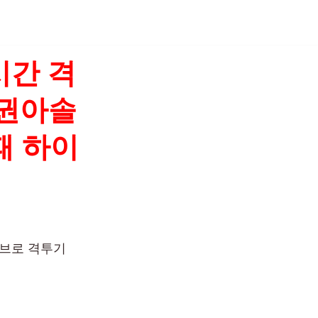
시간 격
 권아솔
패 하이
이브로 격투기