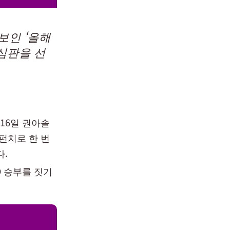
보인 ‘올해
 심판을 선
16일 권아솔
펀치로 한 번
다.
O 승부를 짓기