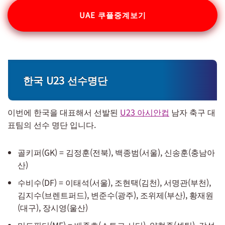
UAE 쿠플중계보기
한국 U23 선수명단
이번에 한국을 대표해서 선발된
U23 아시안컵
남자 축구 대
표팀의 선수 명단 입니다.
골키퍼(GK) = 김정훈(전북), 백종범(서울), 신송훈(충남아
산)
수비수(DF) = 이태석(서울), 조현택(김천), 서명관(부천),
김지수(브렌트퍼드), 변준수(광주), 조위제(부산), 황재원
(대구), 장시영(울산)