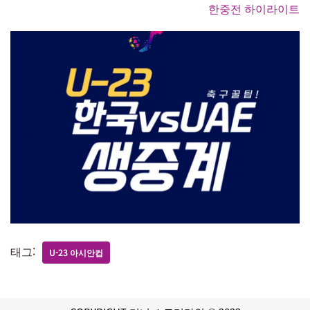
한중전 하이라이트
태그:
U-23 아시안컵