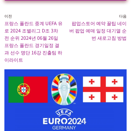
이전
다음
프랑스 폴란드 중계 UEFA 유
팝업스토어 예약 꿀팁 네이
로 2024 조별리그 D조 3차
버 팝업 예매 일정 대기열 순
전 순위 2024년 06월 26일
번 새로고침 방법
프랑스 폴란드 경기일정 결
과 선수 명단 16강 진출팀 하
이라이트