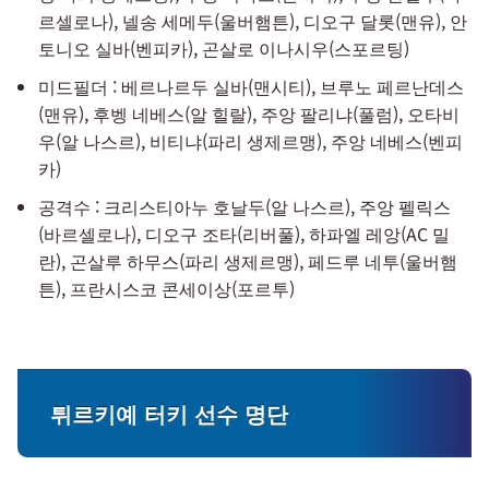
르셀로나), 넬송 세메두(울버햄튼), 디오구 달롯(맨유), 안
토니오 실바(벤피카), 곤살로 이나시우(스포르팅)
미드필더 : 베르나르두 실바(맨시티), 브루노 페르난데스
(맨유), 후벵 네베스(알 힐랄), 주앙 팔리냐(풀럼), 오타비
우(알 나스르), 비티냐(파리 생제르맹), 주앙 네베스(벤피
카)
공격수 : 크리스티아누 호날두(알 나스르), 주앙 펠릭스
(바르셀로나), 디오구 조타(리버풀), 하파엘 레앙(AC 밀
란), 곤살루 하무스(파리 생제르맹), 페드루 네투(울버햄
튼), 프란시스코 콘세이상(포르투)
튀르키예 터키 선수 명단