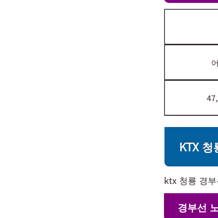
47
KTX 
ktx 청룡 
경부선 노