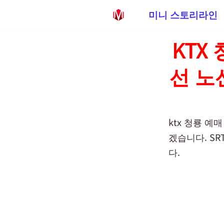
미니 스토리라인
콘
KTX
텐
츠
선 노
로
건
너
뛰
ktx 청룡 
기
겠습니다. S
다.