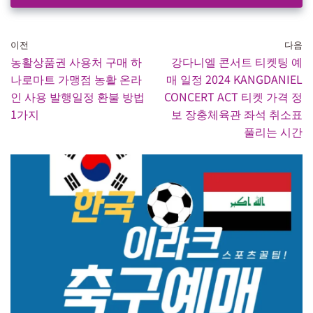
이전
다음
농활상품권 사용처 구매 하
강다니엘 콘서트 티켓팅 예
나로마트 가맹점 농활 온라
매 일정 2024 KANGDANIEL
인 사용 발행일정 환불 방법
CONCERT ACT 티켓 가격 정
1가지
보 장충체육관 좌석 취소표
풀리는 시간