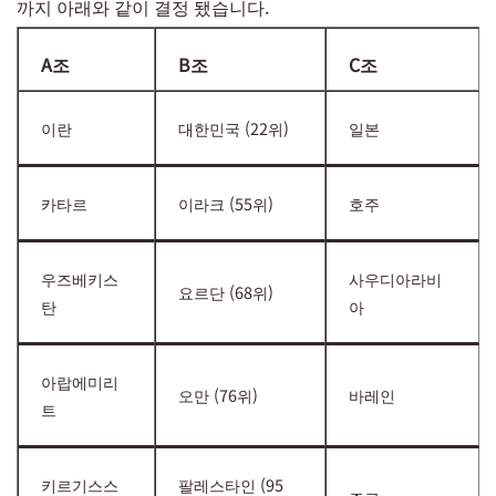
까지 아래와 같이 결정 됐습니다.
A조
B조
C조
이란
대한민국 (22위)
일본
카타르
이라크 (55위)
호주
우즈베키스
사우디아라비
요르단 (68위)
탄
아
아랍에미리
오만 (76위)
바레인
트
키르기스스
팔레스타인 (95