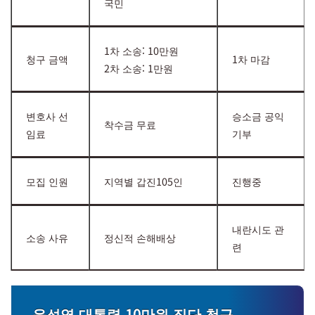
국민
1차 소송: 10만원
청구 금액
1차 마감
2차 소송: 1만원
변호사 선
승소금 공익
착수금 무료
임료
기부
모집 인원
지역별 갑진105인
진행중
내란시도 관
소송 사유
정신적 손해배상
련
윤석열 대통령 10만원 집단 청구