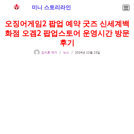
미니 스토리라인
콘
오징어게임2 팝업 예약 굿즈 신세계백
텐
화점 오겜2 팝업스토어 운영시간 방문
츠
로
후기
건
너
김지훈 작가
뉴스
2024년 12월 23일
뛰
기