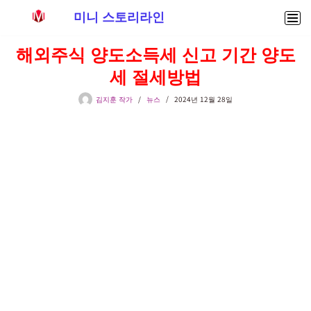
미니 스토리라인
콘
해외주식 양도소득세 신고 기간 양도
텐
세 절세방법
츠
로
김지훈 작가
뉴스
2024년 12월 28일
건
너
뛰
기