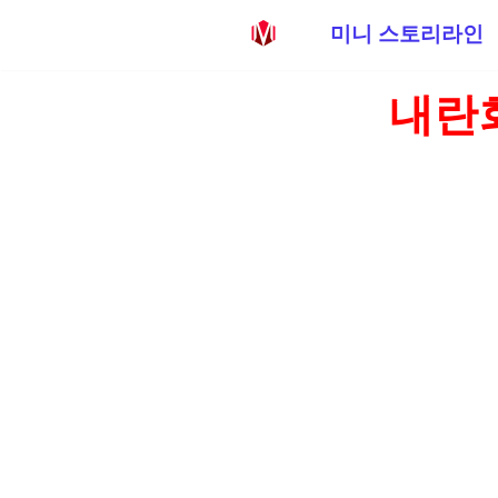
미니 스토리라인
콘
내란
텐
츠
로
건
너
뛰
기