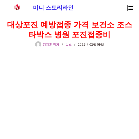
미니 스토리라인
콘
대상포진 예방접종 가격 보건소 조스
텐
타박스 병원 포진접종비
츠
로
김지훈 작가
뉴스
2025년 02월 09일
건
너
뛰
기