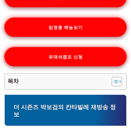
임영웅 예능보기
유재석캠프 신청
목차
더 시즌즈 박보검의 칸타빌레 재방송 정
보