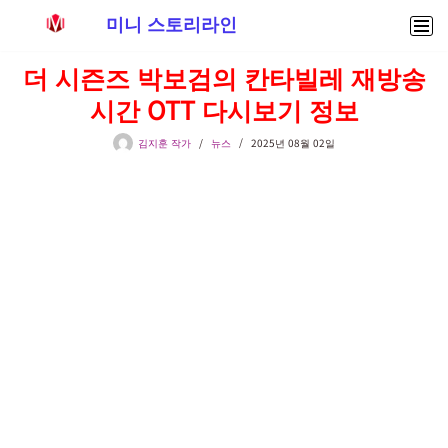
미니 스토리라인
콘
더 시즌즈 박보검의 칸타빌레 재방송
텐
시간 OTT 다시보기 정보
츠
로
김지훈 작가
뉴스
2025년 08월 02일
건
너
뛰
기