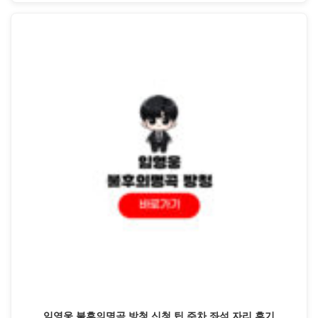
임영웅 불후의명곡 방청 신청 팁 주차 좌석 자리 후기