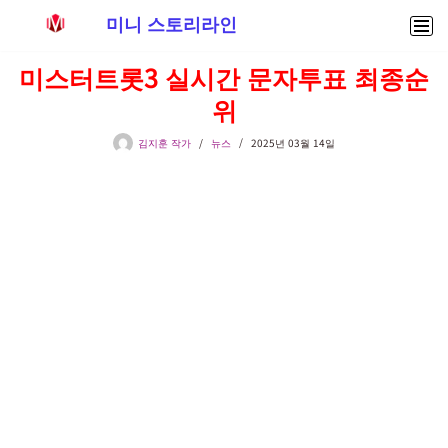
미니 스토리라인
콘
미스터트롯3 실시간 문자투표 최종순
텐
위
츠
로
김지훈 작가
뉴스
2025년 03월 14일
건
너
뛰
기