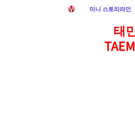
미니 스토리라인
콘
태민
텐
츠
TAEM
로
건
너
뛰
기