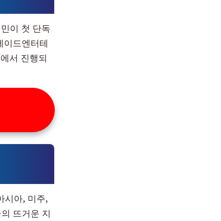
민이 첫 단독
닛메이드엔터테
O돔에서 진행되
시아, 미주,
들의 뜨거운 지