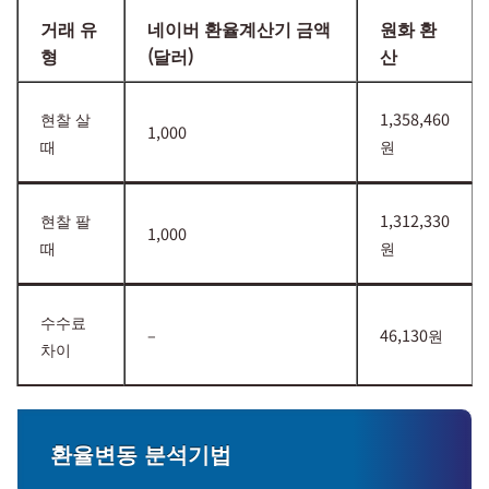
거래 유
네이버 환율계산기 금액
원화 환
형
(달러)
산
현찰 살
1,358,460
1,000
때
원
현찰 팔
1,312,330
1,000
때
원
수수료
–
46,130원
차이
환율변동 분석기법