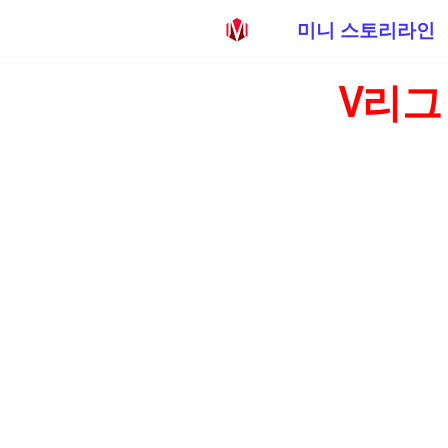
미니 스토리라인
콘
V리그
텐
츠
로
건
너
뛰
기