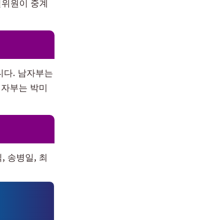
설위원이 중계
니다. 남자부는
 여자부는 박미
, 송병일, 최