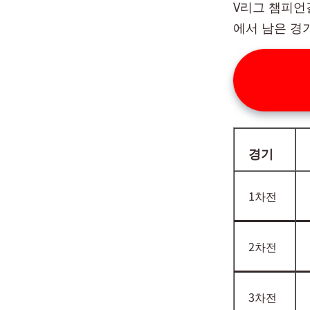
V리그 챔피언
에서 남은 경
경기
1차전
2차전
3차전