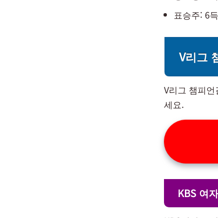
표승주: 6득
V리그 
V리그 챔피언
세요.
KBS 여