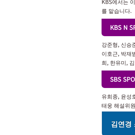
KBS에서는 
를 맡습니다.
KBS N 
강준형, 신승
이호근, 박재범
희, 한유미, 
SBS S
유희종, 윤성호
태웅 해설위원
김연경