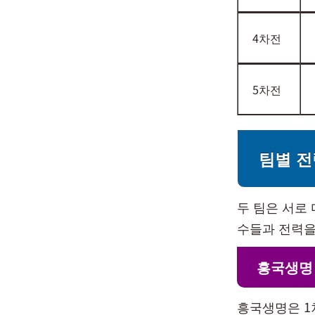
4차전
5차전
팀별 
두 팀은 서로
수들과 전력을
흥국생명
흥국생명은 1