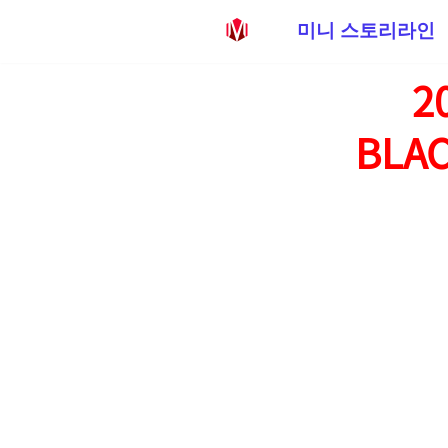
미니 스토리라인
콘
2
텐
츠
BLAC
로
건
너
뛰
기