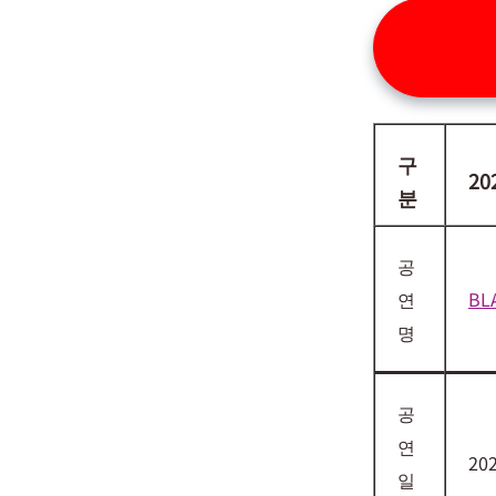
구
2
분
공
연
BL
명
공
연
20
일