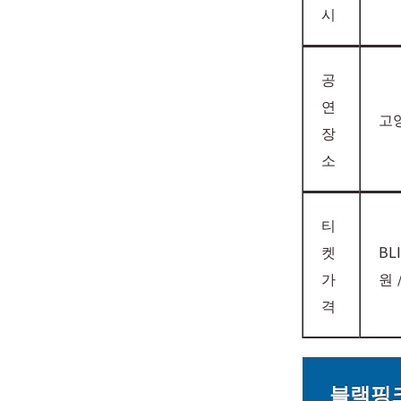
시
공
연
고
장
소
티
켓
BL
가
원 
격
블랙핑크