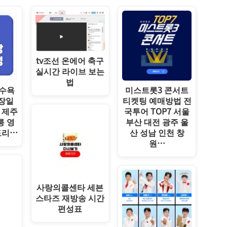
tv조선 온에어 축구
실시간 라이브 보는
법
해수욕
미스트롯3 콘서트
폐장일
티켓팅 예매방법 전
 제주
국투어 TOP7 서울
릉 영
부산 대전 광주 울
도리…
산 성남 인천 창
원…
사랑의콜센타 세븐
스타즈 재방송 시간
편성표