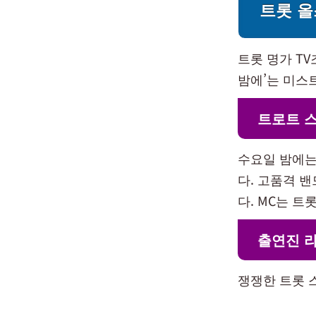
트롯 
트롯 명가 T
밤에’는 미스
트로트 
수요일 밤에는
다. 고품격 
다. MC는 
출연진 
쟁쟁한 트롯 