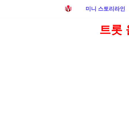
미니 스토리라인
콘
트롯 
텐
츠
로
건
너
뛰
기