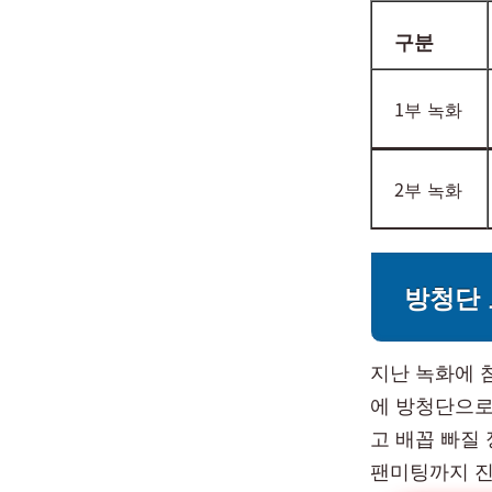
구분
1부 녹화
2부 녹화
방청단 
지난 녹화에 
에 방청단으로
고 배꼽 빠질
팬미팅까지 진