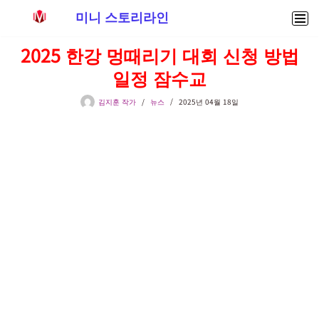
미니 스토리라인
콘
2025 한강 멍때리기 대회 신청 방법
텐
일정 잠수교
츠
로
김지훈 작가
뉴스
2025년 04월 18일
건
너
뛰
기