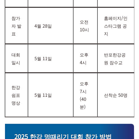
참가
홈페이지/인
오전
자 발
4월 28일
스타그램 공
10시
표
지
대회
오후
반포한강공
5월 11일
일시
4시
원 잠수교
오후
한강
7시
쉼표
5월 11일
선착순 50명
(40
명상
분)
2025 한강 멍때리기 대회 참가 방법