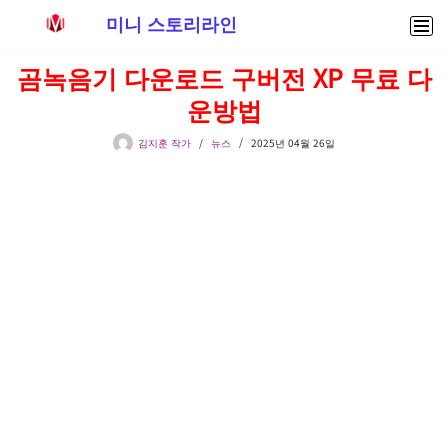
미니 스토리라인
콘
곰녹음기 다운로드 구버전 XP 무료 다
텐
운방법
츠
로
김지훈 작가
뉴스
2025년 04월 26일
건
너
뛰
기