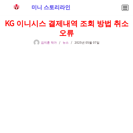
미니 스토리라인
콘
KG 이니시스 결제내역 조회 방법 취소
텐
오류
츠
로
김지훈 작가
뉴스
2025년 05월 07일
건
너
뛰
기