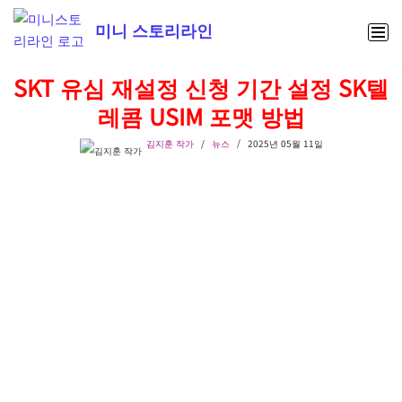
미니 스토리라인
콘
텐
SKT 유심 재설정 신청 기간 설정 SK텔
츠
레콤 USIM 포맷 방법
로
건
김지훈 작가
뉴스
2025년 05월 11일
너
뛰
기